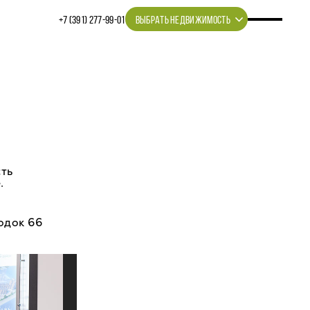
+7 (391) 277‒99‒01
ВЫБРАТЬ НЕДВИЖИМОСТЬ
сть
.
одок 66