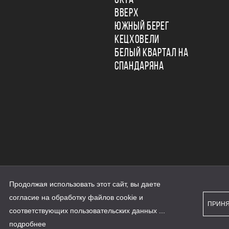
ОКТА
ВВЕРХ
ЮЖНЫЙ БЕРЕГ
КЕЦХОВЕЛИ
БЕЛЫЙ КВАРТАЛ НА
СПАНДАРЯНА
Продолжая использовать этот сайт, вы даете
ьности
согласие на обработку файлов cookie и
персональных данных
ПРИН
рассылки
соответствующих
пользовательских данных
...
а сайте наш.дом.рф
е является публичной офертой
подробнее