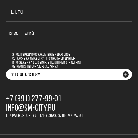
ТЕЛЕФОН
КОММЕНТАРИЙ
Я ПОДТВЕРЖДАЮ ОЗНАКОМЛЕНИЕ И ДАЮ СВОЕ
СОГЛАСИЕ НА ОБРАБОТКУ ПЕРСОНАЛЬНЫХ ДАННЫХ
В ПОРЯДКЕ И НА УСЛОВИЯХ, В
ПОЛИТИКЕ В ОТНОШЕНИИ
ОБРАБОТКИ ПЕРСОНАЛЬНЫХ ДАННЫХ
ОСТАВИТЬ ЗАЯВКУ
+7 (391) 277‒99‒01
INFO@SM-CITY.RU
Г. КРАСНОЯРСК, УЛ. ПАРУСНАЯ, 8, ПР. МИРА, 91