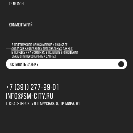
ТЕЛЕФОН
КОММЕНТАРИЙ
Я ПОДТВЕРЖДАЮ ОЗНАКОМЛЕНИЕ И ДАЮ СВОЕ
СОГЛАСИЕ НА ОБРАБОТКУ ПЕРСОНАЛЬНЫХ ДАННЫХ
В ПОРЯДКЕ И НА УСЛОВИЯХ, В
ПОЛИТИКЕ В ОТНОШЕНИИ
ОБРАБОТКИ ПЕРСОНАЛЬНЫХ ДАННЫХ
ОСТАВИТЬ ЗАЯВКУ
+7 (391) 277‒99‒01
INFO@SM-CITY.RU
Г. КРАСНОЯРСК, УЛ. ПАРУСНАЯ, 8, ПР. МИРА, 91