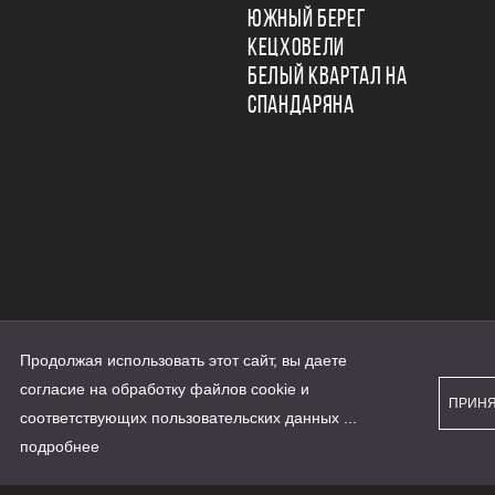
ЮЖНЫЙ БЕРЕГ
КЕЦХОВЕЛИ
БЕЛЫЙ КВАРТАЛ НА
СПАНДАРЯНА
Продолжая использовать этот сайт, вы даете
ьности
согласие на обработку файлов cookie и
персональных данных
ПРИН
рассылки
соответствующих
пользовательских данных
...
а сайте наш.дом.рф
е является публичной офертой
подробнее