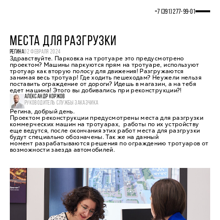
+7 (391) 277‒99‒01
МЕСТА ДЛЯ РАЗГРУЗКИ
РЕГИНА
02 ФЕВРАЛЯ 2024
Здравствуйте. Парковка на тротуаре это предусмотрено
проектом? Машины паркуются прям на тротуаре, используют
тротуар как вторую полосу для движения! Разгружаются
занимая весь тротуар! Где ходить пешеходам? Неужели нельзя
поставить ограждение от дороги? Идешь в магазин, а на тебя
едет машина! Этого вы добивались при реконструкции?!
АЛЕКСАНДР КОРЖОВ
РУКОВОДИТЕЛЬ СЛУЖБЫ ЗАКАЗЧИКА
Регина, добрый день.
Проектом реконструкции предусмотрены места для разгрузки
коммерческих машин на тротуарах, работы по их устройству
еще ведутся, после окончания этих работ места для разгрузки
будут специально обозначены. Так же на данный
момент разрабатываются решения по ограждению тротуаров от
возможности заезда автомобилей.