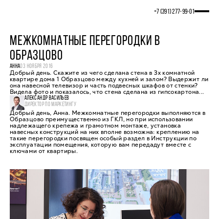
+7 (391) 277‒99‒01
МЕЖКОМНАТНЫЕ ПЕРЕГОРОДКИ В
ОБРАЗЦОВО
АННА
03 НОЯБРЯ 2016
Добрый день. Скажите из чего сделана стена в 3х комнатной
квартире дома 1 Образцово между кухней и залом? Выдержит ли
она навесной телевизор и часть подвесных шкафов от стенки?
Видела фото и показалось, что стена сделана из гипсокартона...
АЛЕКСАНДР ВАСИЛЬЕВ
ДИРЕКТОР ПО МАРКЕТИНГУ
Добрый день, Анна. Межкомнатные перегородки выполняются в
Образцово преимущественно из ГКЛ, но при использовании
надлежащего крепежа и грамотном монтаже, установка
навесных конструкций на них вполне возможна: креплению на
такие перегородки посвящен особый раздел в Инструкции по
эксплуатации помещения, которую вам передадут вместе с
ключами от квартиры.