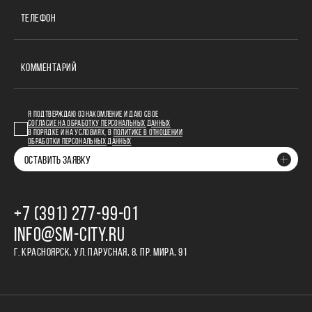
ТЕЛЕФОН
КОММЕНТАРИЙ
Я ПОДТВЕРЖДАЮ ОЗНАКОМЛЕНИЕ И ДАЮ СВОЕ
СОГЛАСИЕ НА ОБРАБОТКУ ПЕРСОНАЛЬНЫХ ДАННЫХ
В ПОРЯДКЕ И НА УСЛОВИЯХ, В
ПОЛИТИКЕ В ОТНОШЕНИИ
ОБРАБОТКИ ПЕРСОНАЛЬНЫХ ДАННЫХ
ОСТАВИТЬ ЗАЯВКУ
+7 (391) 277‒99‒01
INFO@SM-CITY.RU
Г. КРАСНОЯРСК, УЛ. ПАРУСНАЯ, 8, ПР. МИРА, 91