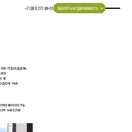
+7 (391) 277‒99‒01
ВЫБРАТЬ НЕДВИЖИМОСТЬ
ела продаж,
 из
ы в
одок на
озможность
ом числе