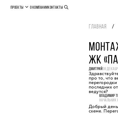
ПРОЕКТЫ
О КОМПАНИИ
КОНТАКТЫ
ГЛАВНАЯ
МОНТА
ЖК «П
ДМИТРИЙ
08 ДЕКАБР
Здравствуйте
про то, что 
перегородки 
последних от
ведутся?
ВЛАДИМИР Т
НАЧАЛЬНИК 
Добрый день,
схеме. Перег