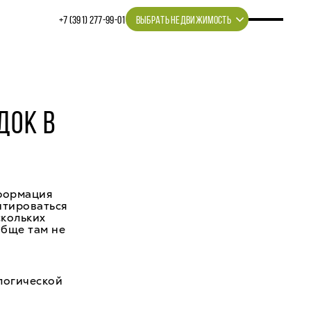
+7 (391) 277‒99‒01
ВЫБРАТЬ НЕДВИЖИМОСТЬ
ДОК В
нформация
нтироваться
скольких
обще там не
логической