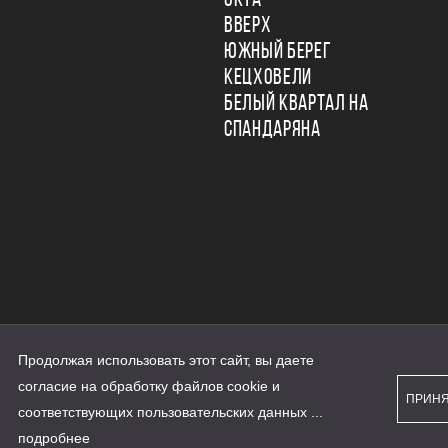
ОКТА
ВВЕРХ
ЮЖНЫЙ БЕРЕГ
КЕЦХОВЕЛИ
БЕЛЫЙ КВАРТАЛ НА
СПАНДАРЯНА
Продолжая использовать этот сайт, вы даете
ьности
согласие на обработку файлов cookie и
персональных данных
ПРИН
рассылки
соответствующих
пользовательских данных
...
а сайте наш.дом.рф
е является публичной офертой
подробнее