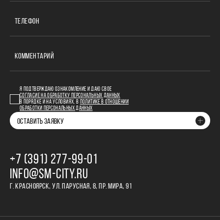
ТЕЛЕФОН
КОММЕНТАРИЙ
Я ПОДТВЕРЖДАЮ ОЗНАКОМЛЕНИЕ И ДАЮ СВОЕ
СОГЛАСИЕ НА ОБРАБОТКУ ПЕРСОНАЛЬНЫХ ДАННЫХ
В ПОРЯДКЕ И НА УСЛОВИЯХ, В
ПОЛИТИКЕ В ОТНОШЕНИИ
ОБРАБОТКИ ПЕРСОНАЛЬНЫХ ДАННЫХ
ОСТАВИТЬ ЗАЯВКУ
+7 (391) 277‒99‒01
INFO@SM-CITY.RU
Г. КРАСНОЯРСК, УЛ. ПАРУСНАЯ, 8, ПР. МИРА, 91