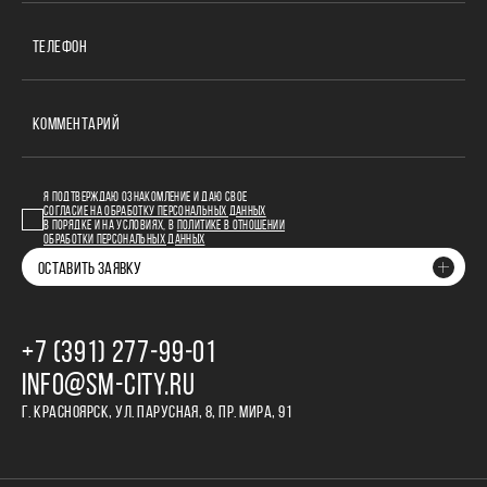
ТЕЛЕФОН
КОММЕНТАРИЙ
Я ПОДТВЕРЖДАЮ ОЗНАКОМЛЕНИЕ И ДАЮ СВОЕ
СОГЛАСИЕ НА ОБРАБОТКУ ПЕРСОНАЛЬНЫХ ДАННЫХ
В ПОРЯДКЕ И НА УСЛОВИЯХ, В
ПОЛИТИКЕ В ОТНОШЕНИИ
ОБРАБОТКИ ПЕРСОНАЛЬНЫХ ДАННЫХ
ОСТАВИТЬ ЗАЯВКУ
+7 (391) 277‒99‒01
INFO@SM-CITY.RU
Г. КРАСНОЯРСК, УЛ. ПАРУСНАЯ, 8, ПР. МИРА, 91