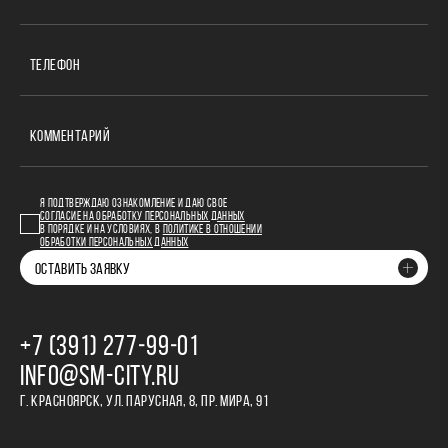
ТЕЛЕФОН
КОММЕНТАРИЙ
Я ПОДТВЕРЖДАЮ ОЗНАКОМЛЕНИЕ И ДАЮ СВОЕ
СОГЛАСИЕ НА ОБРАБОТКУ ПЕРСОНАЛЬНЫХ ДАННЫХ
В ПОРЯДКЕ И НА УСЛОВИЯХ, В
ПОЛИТИКЕ В ОТНОШЕНИИ
ОБРАБОТКИ ПЕРСОНАЛЬНЫХ ДАННЫХ
ОСТАВИТЬ ЗАЯВКУ
+7 (391) 277‒99‒01
INFO@SM-CITY.RU
Г. КРАСНОЯРСК, УЛ. ПАРУСНАЯ, 8, ПР. МИРА, 91