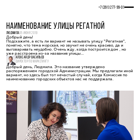
+7 (391) 277‒99‒01
НАИМЕНОВАНИЕ УЛИЦЫ РЕГАТНОЙ
ЛЮДМИЛА
05 ИЮНЯ 2019
Добрый день!
Подскажите, а есть ли вариант не называть улицу "Регатная",
понятно, что тема морская, но звучит не очень красиво, да и
выговаривать неудобно. Очень жду, когда построится дом , но
уже расстроена из-за названия улицы...
АЛЕКСАНДР ВАСИЛЬЕВ
ДИРЕКТОР ПО МАРКЕТИНГУ
Добрый день, Людмила. Это название утверждено
распоряжением городской Администрации. Мы предлагали иной
вариант, но здесь был тот нечастый случай, когда Комиссия по
наименованию городских объектов нас не поддержала.