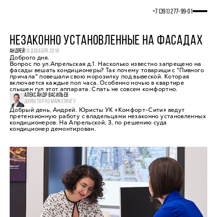
+7 (391) 277‒99‒01
НЕЗАКОННО УСТАНОВЛЕННЫЕ НА ФАСАДАХ
АНДРЕЙ
19 ДЕКАБРЯ 2018
Доброго дня.
Вопрос по ул.Апрельская д.1. Насколько известно запрещено на
фасады вешать кондиционеры? Так почему товарищи с "Пивного
причала" повешали свою морозилку под вывеской. Которая
включается каждые пол часа. Особенно ночью в квартире
слышен гул этот аппарата. Спать не совсем комфортно.
АЛЕКСАНДР ВАСИЛЬЕВ
ДИРЕКТОР ПО МАРКЕТИНГУ
Добрый день, Андрей. Юристы УК «Комфорт-Сити» ведут
претензионную работу с владельцами незаконно установленных
кондиционеров. На Апрельской, 3, по решению суда
кондиционер демонтирован.