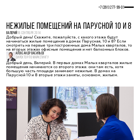
+7 (391) 277‒99‒01
НЕЖИЛЫЕ ПОМЕЩЕНИЙ НА ПАРУСНОЙ 10 И 8
ВАЛЕРИЙ
16 СЕНТЯБРЯ 2014
Добрый день! Скажите, пожалуйста, с какого этажа будут
начинаться жилые помещения в домах Парусная, 10 и 8? Если
смотреть на первые три построенных дома Малых кварталов, то
на вторых этажах офисные помещения и нет балконных блоков.
АЛЕКСАНДР ВАСИЛЬЕВ
ДИРЕКТОР ПО МАРКЕТИНГУ
Добрый день, Валерий. В первых домах Малых кварталов жилые
помещения начинаются со второго этажа: они там есть, хотя
большую часть площади занимают нежилые. В домах на
Парусной 10 и 8 вторые этажи заняты, основном, жильем.