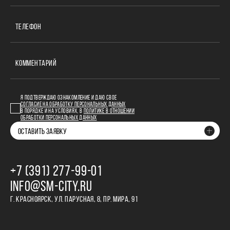
ТЕЛЕФОН
КОММЕНТАРИЙ
Я ПОДТВЕРЖДАЮ ОЗНАКОМЛЕНИЕ И ДАЮ СВОЕ
СОГЛАСИЕ НА ОБРАБОТКУ ПЕРСОНАЛЬНЫХ ДАННЫХ
В ПОРЯДКЕ И НА УСЛОВИЯХ, В
ПОЛИТИКЕ В ОТНОШЕНИИ
ОБРАБОТКИ ПЕРСОНАЛЬНЫХ ДАННЫХ
ОСТАВИТЬ ЗАЯВКУ
+7 (391) 277‒99‒01
INFO@SM-CITY.RU
Г. КРАСНОЯРСК, УЛ. ПАРУСНАЯ, 8, ПР. МИРА, 91