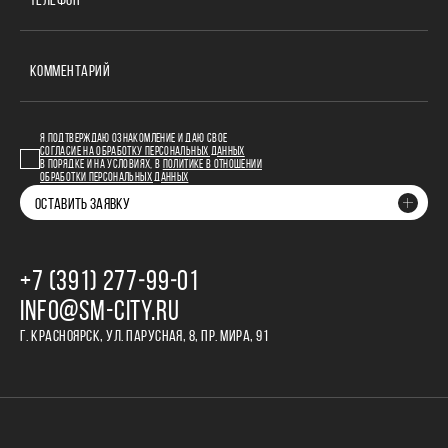
ТЕЛЕФОН
КОММЕНТАРИЙ
Я ПОДТВЕРЖДАЮ ОЗНАКОМЛЕНИЕ И ДАЮ СВОЕ
СОГЛАСИЕ НА ОБРАБОТКУ ПЕРСОНАЛЬНЫХ ДАННЫХ
В ПОРЯДКЕ И НА УСЛОВИЯХ, В
ПОЛИТИКЕ В ОТНОШЕНИИ
ОБРАБОТКИ ПЕРСОНАЛЬНЫХ ДАННЫХ
ОСТАВИТЬ ЗАЯВКУ
+7 (391) 277‒99‒01
INFO@SM-CITY.RU
Г. КРАСНОЯРСК, УЛ. ПАРУСНАЯ, 8, ПР. МИРА, 91