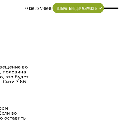
+7 (391) 277‒99‒01
ВЫБРАТЬ НЕДВИЖИМОСТЬ
свещение во
й, половина
о, это будет
. Сити ? 66
ором
Если во
о оставить