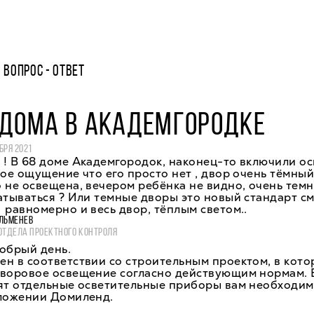
ВОПРОС - ОТВЕТ
 ДОМА В АКАДЕМГОРОДКЕ
БРЯ 2021
! В 68 доме Академгородок, наконец-то включили о
кое ощущение что его просто нет , двор очень тёмны
 не освещена, вечером ребёнка не видно, очень темн
атываться ? Или темные дворы это новый стандарт см
равномерно и весь двор, тёплым светом..
ЛЬМЕНЕВ
ОТДЕЛА ПРОЕКТНОГО КОНТРОЛЯ
обрый день.
н в соответствии со строительным проектом, в кот
дворовое освещение согласно действующим нормам. 
рят отдельные осветительные приборы вам необходим
иложении Домиленд.