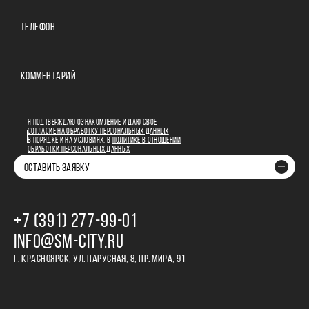
ТЕЛЕФОН
КОММЕНТАРИЙ
Я ПОДТВЕРЖДАЮ ОЗНАКОМЛЕНИЕ И ДАЮ СВОЕ
СОГЛАСИЕ НА ОБРАБОТКУ ПЕРСОНАЛЬНЫХ ДАННЫХ
В ПОРЯДКЕ И НА УСЛОВИЯХ, В
ПОЛИТИКЕ В ОТНОШЕНИИ
ОБРАБОТКИ ПЕРСОНАЛЬНЫХ ДАННЫХ
ОСТАВИТЬ ЗАЯВКУ
+7 (391) 277‒99‒01
INFO@SM-CITY.RU
Г. КРАСНОЯРСК, УЛ. ПАРУСНАЯ, 8, ПР. МИРА, 91