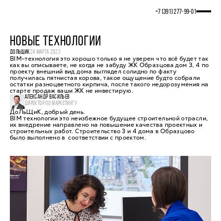
+7 (391) 277‒99‒01
НОВЫЕ ТЕХНОЛОГИИ
ДОЛЬЩИК
24 МАРТА 2022
BIM-технология это хорошо только я не уверен что всё будет так
как вы описываете, не когда не забуду ЖК Образцова дом 3, 4 по
проекту внешний вид дома выглядел солидно по факту
получилась пятнистая корова, такое ощущение будто собрали
остатки разноцветного кирпича, после такого недорозумения на
старте продаж ваши ЖК не инвестирую.
АЛЕКСАНДР ВАСИЛЬЕВ
ДИРЕКТОР ПО МАРКЕТИНГУ
ДоЛьЩиК, добрый день.
BIM технологии это неизбежное будущее строительной отрасли,
их внедрение направлено на повышение качества проектных и
строительных работ. Строительство 3 и 4 дома в Образцово
было выполнено в соответствии с проектом.