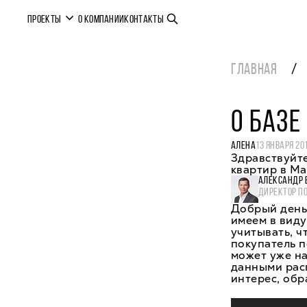
ПРОЕКТЫ
О КОМПАНИИ
КОНТАКТЫ
ГЛАВНАЯ
О БАЗ
АЛЕНА
13 ЯНВАРЯ 20
Здравствуйте
квартир в Ма
АЛЕКСАНДР 
ДИРЕКТОР П
Добрый день,
имеем в виду 
учитывать, ч
покупатель п
может уже н
данными расп
интерес, обр