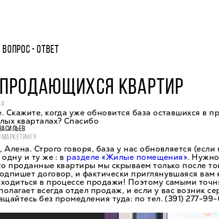
ВОПРОС - ОТВЕТ
Е ПРОДАЮЩИХСЯ КВАРТИР
14
. Скажите, когда уже обновится база оставшихся в п
лых кварталах? Спасибо
ВАСИЛЬЕВ
О МАРКЕТИНГУ
 Алена. Строго говоря, база у нас обновляется (если
одну и ту же : в
разделе «Жилые помещения»
. Нужно
то проданные квартиры мы скрываем только после тог
одпишет договор, и фактически приглянувшаяся вам 
аходиться в процессе продажи! Поэтому самыми точ
олагает всегда отдел продаж, и если у вас возник с
ащайтесь без промедления туда: по тел. (391) 277-99-