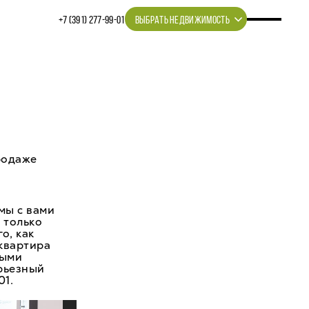
+7 (391) 277‒99‒01
ВЫБРАТЬ НЕДВИЖИМОСТЬ
родаже
 мы с вами
 только
о, как
квартира
ными
ерьезный
01.