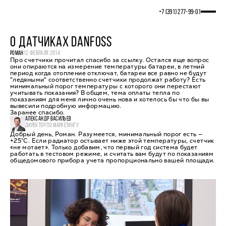
+7 (391) 277‒99‒01
О ДАТЧИКАХ DANFOSS
РОМАН
12 ФЕВРАЛЯ 2014
Про счетчики прочитал спасибо за ссылку. Остался еще вопрос
они опираются на измерение температуры батареи, в летний
период когда отопление отключат, батареи все равно не будут
"ледяными" соответственно счетчики продолжат работу? Есть
минимальный порог температуры с которого они перестают
учитывать показания? В общем, тема оплаты тепла по
показаниям для меня лично очень нова и хотелось бы что бы вы
вывесили подробную информацию.
Заранее спасибо.
АЛЕКСАНДР ВАСИЛЬЕВ
ДИРЕКТОР ПО МАРКЕТИНГУ
Добрый день, Роман. Разумеется, минимальный порог есть —
+25°С. Если радиатор остывает ниже этой температуры, счетчик
«не мотает». Только добавим, что первый год система будет
работать в тестовом режиме, и считать вам будут по показаниям
общедомового прибора учета пропорционально вашей площади.