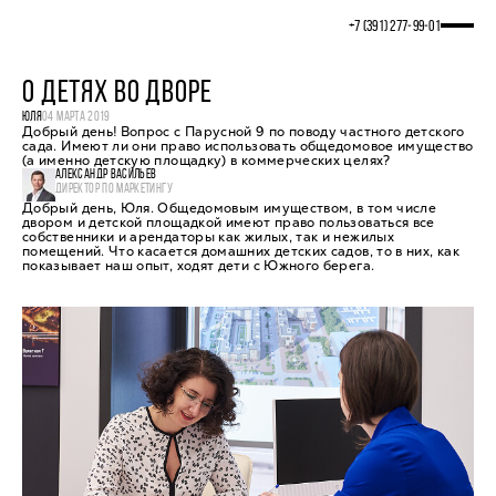
+7 (391) 277‒99‒01
О ДЕТЯХ ВО ДВОРЕ
ЮЛЯ
04 МАРТА 2019
Добрый день! Вопрос с Парусной 9 по поводу частного детского
сада. Имеют ли они право использовать общедомовое имущество
(а именно детскую площадку) в коммерческих целях?
АЛЕКСАНДР ВАСИЛЬЕВ
ДИРЕКТОР ПО МАРКЕТИНГУ
Добрый день, Юля. Общедомовым имуществом, в том числе
двором и детской площадкой имеют право пользоваться все
собственники и арендаторы как жилых, так и нежилых
помещений. Что касается домашних детских садов, то в них, как
показывает наш опыт, ходят дети с Южного берега.