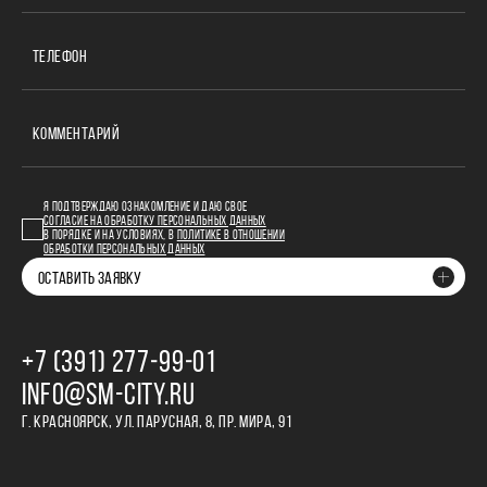
ТЕЛЕФОН
КОММЕНТАРИЙ
Я ПОДТВЕРЖДАЮ ОЗНАКОМЛЕНИЕ И ДАЮ СВОЕ
СОГЛАСИЕ НА ОБРАБОТКУ ПЕРСОНАЛЬНЫХ ДАННЫХ
В ПОРЯДКЕ И НА УСЛОВИЯХ, В
ПОЛИТИКЕ В ОТНОШЕНИИ
ОБРАБОТКИ ПЕРСОНАЛЬНЫХ ДАННЫХ
ОСТАВИТЬ ЗАЯВКУ
+7 (391) 277‒99‒01
INFO@SM-CITY.RU
Г. КРАСНОЯРСК, УЛ. ПАРУСНАЯ, 8, ПР. МИРА, 91