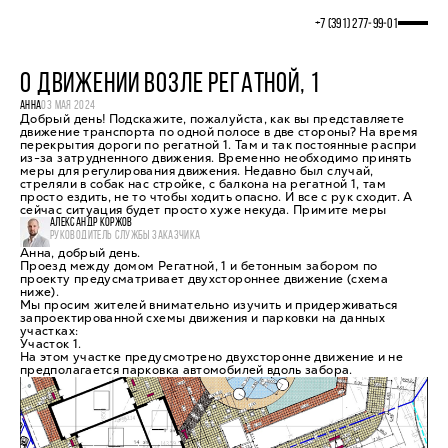
+7 (391) 277‒99‒01
О ДВИЖЕНИИ ВОЗЛЕ РЕГАТНОЙ, 1
АННА
03 МАЯ 2024
Добрый день! Подскажите, пожалуйста, как вы представляете
движение транспорта по одной полосе в две стороны? На время
перекрытия дороги по регатной 1. Там и так постоянные распри
из-за затрудненного движения. Временно необходимо принять
меры для регулирования движения. Недавно был случай,
стреляли в собак нас стройке, с балкона на регатной 1, там
просто ездить, не то чтобы ходить опасно. И все с рук сходит. А
сейчас ситуация будет просто хуже некуда. Примите меры
АЛЕКСАНДР КОРЖОВ
РУКОВОДИТЕЛЬ СЛУЖБЫ ЗАКАЗЧИКА
Анна, добрый день.
Проезд между домом Регатной, 1 и бетонным забором по
проекту предусматривает двухстороннее движение (схема
ниже).
Мы просим жителей внимательно изучить и придерживаться
запроектированной схемы движения и парковки на данных
участках:
Участок 1.
На этом участке предусмотрено двухсторонне движение и не
предполагается парковка автомобилей вдоль забора.