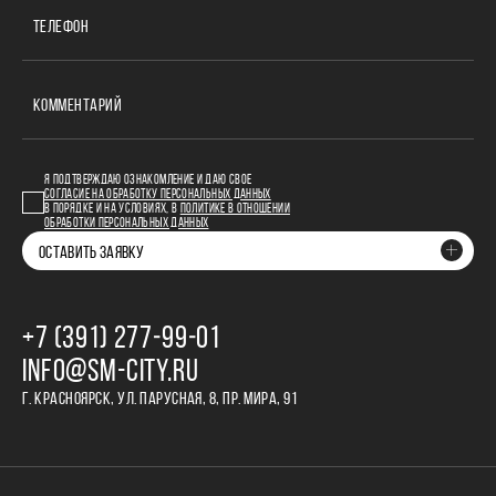
ТЕЛЕФОН
КОММЕНТАРИЙ
Я ПОДТВЕРЖДАЮ ОЗНАКОМЛЕНИЕ И ДАЮ СВОЕ
СОГЛАСИЕ НА ОБРАБОТКУ ПЕРСОНАЛЬНЫХ ДАННЫХ
В ПОРЯДКЕ И НА УСЛОВИЯХ, В
ПОЛИТИКЕ В ОТНОШЕНИИ
ОБРАБОТКИ ПЕРСОНАЛЬНЫХ ДАННЫХ
ОСТАВИТЬ ЗАЯВКУ
+7 (391) 277‒99‒01
INFO@SM-CITY.RU
Г. КРАСНОЯРСК, УЛ. ПАРУСНАЯ, 8, ПР. МИРА, 91