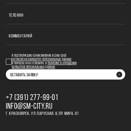
ТЕЛЕФОН
КОММЕНТАРИЙ
Я ПОДТВЕРЖДАЮ ОЗНАКОМЛЕНИЕ И ДАЮ СВОЕ
СОГЛАСИЕ НА ОБРАБОТКУ ПЕРСОНАЛЬНЫХ ДАННЫХ
В ПОРЯДКЕ И НА УСЛОВИЯХ, В
ПОЛИТИКЕ В ОТНОШЕНИИ
ОБРАБОТКИ ПЕРСОНАЛЬНЫХ ДАННЫХ
ОСТАВИТЬ ЗАЯВКУ
+7 (391) 277‒99‒01
INFO@SM-CITY.RU
Г. КРАСНОЯРСК, УЛ. ПАРУСНАЯ, 8, ПР. МИРА, 91