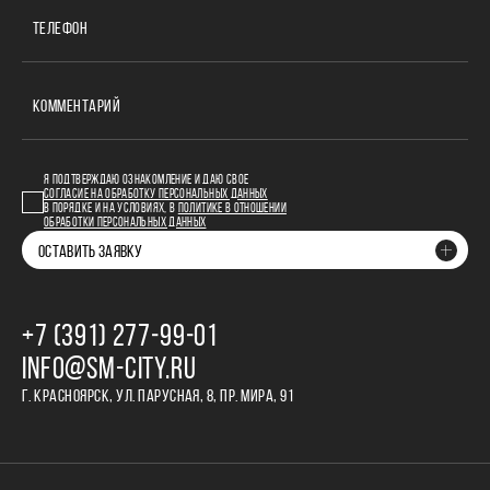
ТЕЛЕФОН
КОММЕНТАРИЙ
Я ПОДТВЕРЖДАЮ ОЗНАКОМЛЕНИЕ И ДАЮ СВОЕ
СОГЛАСИЕ НА ОБРАБОТКУ ПЕРСОНАЛЬНЫХ ДАННЫХ
В ПОРЯДКЕ И НА УСЛОВИЯХ, В
ПОЛИТИКЕ В ОТНОШЕНИИ
ОБРАБОТКИ ПЕРСОНАЛЬНЫХ ДАННЫХ
ОСТАВИТЬ ЗАЯВКУ
+7 (391) 277‒99‒01
INFO@SM-CITY.RU
Г. КРАСНОЯРСК, УЛ. ПАРУСНАЯ, 8, ПР. МИРА, 91