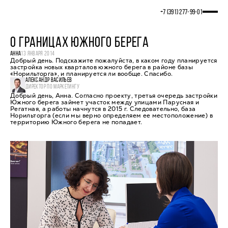
+7 (391) 277‒99‒01
О ГРАНИЦАХ ЮЖНОГО БЕРЕГА
АННА
13 ЯНВАРЯ 2014
Добрый день. Подскажите пожалуйста, в каком году планируется
застройка новых кварталов южного берега в районе базы
«Норильторга», и планируется ли вообще. Спасибо.
АЛЕКСАНДР ВАСИЛЬЕВ
ДИРЕКТОР ПО МАРКЕТИНГУ
Добрый день, Анна. Согласно проекту, третья очередь застройки
Южного берега займет участок между улицами Парусная и
Регатная, а работы начнутся в 2015 г. Следовательно, база
Норильторга (если мы верно определяем ее местоположение) в
территорию Южного берега не попадает.