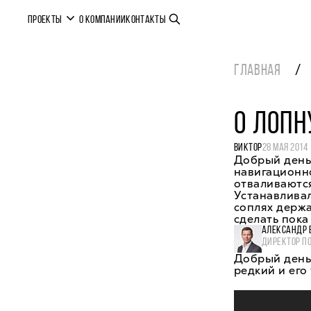
ПРОЕКТЫ
О КОМПАНИИ
КОНТАКТЫ
ГЛАВНАЯ
О ЛОПН
ВИКТОР
28 МАЯ 2014
Добрый день
навигационно
отваливаются
Устанавливал
соплях держа
сделать пока
АЛЕКСАНДР 
ДИРЕКТОР П
Добрый день,
редкий и его