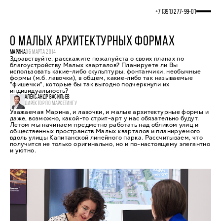
+7 (391) 277‒99‒01
О МАЛЫХ АРХИТЕКТУРНЫХ ФОРМАХ
МАРИНА
06 МАРТА 2014
Здравствуйте, расскажите пожалуйста о своих планах по
благоустройству Малых кварталов? Планируете ли Вы
использовать какие-либо скульптуры, фонтанчики, необычные
формы (м.б. лавочки), в общем, какие-либо так называемые
"фишечки", которые бы так выгодно подчеркнули их
индивидуальность?
АЛЕКСАНДР ВАСИЛЬЕВ
ДИРЕКТОР ПО МАРКЕТИНГУ
Уважаемая Марина, и лавочки, и малые архитектурные формы и
даже, возможно, какой-то стрит-арт у нас обязательно будут.
Летом мы начинаем предметно работать над обликом улиц и
общественных пространств Малых кварталов и планируемого
вдоль улицы Капитанской линейного парка. Рассчитываем, что
получится не только оригинально, но и по-настоящему элегантно
и уютно.