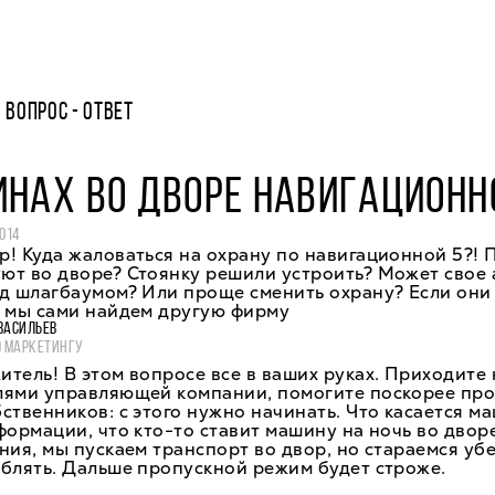
ВОПРОС - ОТВЕТ
НАХ ВО ДВОРЕ НАВИГАЦИОНН
014
! Куда жаловаться на охрану по навигационной 5?! 
ют во дворе? Стоянку решили устроить? Может свое 
д шлагбаумом? Или проще сменить охрану? Если они 
о мы сами найдем другую фирму
ВАСИЛЬЕВ
О МАРКЕТИНГУ
тель! В этом вопросе все в ваших руках. Приходите 
лями управляющей компании, помогите поскорее про
ственников: с этого нужно начинать. Что касается ма
формации, что кто-то ставит машину на ночь во дворе
ния, мы пускаем транспорт во двор, но стараемся у
блять. Дальше пропускной режим будет строже.