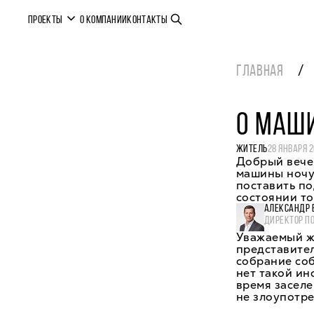
ПРОЕКТЫ
О КОМПАНИИ
КОНТАКТЫ
ГЛАВНАЯ
О МАШИ
ЖИТЕЛЬ
28 ЯНВАРЯ 2
Добрый вечер
машины ночу
поставить по
состоянии т
АЛЕКСАНДР 
ДИРЕКТОР П
Уважаемый жи
представите
собрание соб
нет такой ин
время заселе
не злоупотре