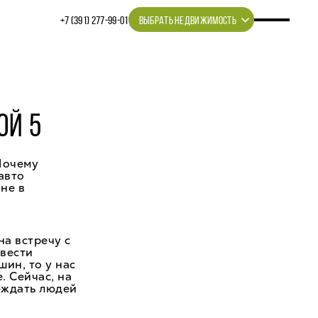
+7 (391) 277‒99‒01
ВЫБРАТЬ НЕДВИЖИМОСТЬ
ОЙ 5
Почему
авто
не в
на встречу с
вести
шин, то у нас
. Сейчас, на
беждать людей