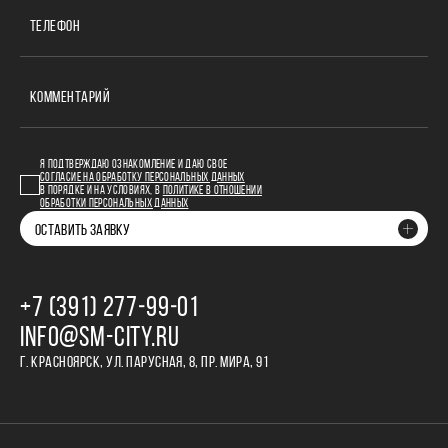
ТЕЛЕФОН
КОММЕНТАРИЙ
Я ПОДТВЕРЖДАЮ ОЗНАКОМЛЕНИЕ И ДАЮ СВОЕ
СОГЛАСИЕ НА ОБРАБОТКУ ПЕРСОНАЛЬНЫХ ДАННЫХ
В ПОРЯДКЕ И НА УСЛОВИЯХ, В
ПОЛИТИКЕ В ОТНОШЕНИИ
ОБРАБОТКИ ПЕРСОНАЛЬНЫХ ДАННЫХ
ОСТАВИТЬ ЗАЯВКУ
+7 (391) 277‒99‒01
INFO@SM-CITY.RU
Г. КРАСНОЯРСК, УЛ. ПАРУСНАЯ, 8, ПР. МИРА, 91