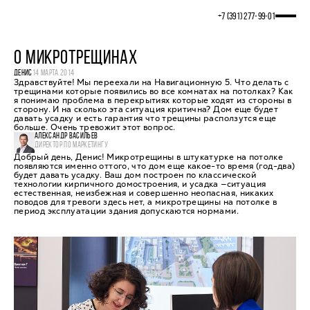
+7 (391) 277‒99‒01
О МИКРОТРЕЩИНАХ
ДЕНИС
14 МАРТА 2014
Здравствуйте! Мы переехали на Навигационную 5. Что делать с
трещинами которые появились во все комнатах на потолках? Как
я понимаю проблема в перекрытиях которые ходят из стороны в
сторону. И на сколько эта ситуация критична? Дом еще будет
давать усадку и есть гарантия что трещины расползутся еще
больше. Очень тревожит этот вопрос.
АЛЕКСАНДР ВАСИЛЬЕВ
ДИРЕКТОР ПО МАРКЕТИНГУ
Добрый день, Денис! Микротрещины в штукатурке на потолке
появляются именно оттого, что дом еще какое-то время (год-два)
будет давать усадку. Ваш дом построен по классической
технологии кирпичного домостроения, и усадка —ситуация
естественная, неизбежная и совершенно неопасная, никаких
поводов для тревоги здесь нет, а микротрещины на потолке в
период эксплуатации здания допускаются нормами.