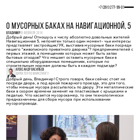
+7 (391) 277‒99‒01
О МУСОРНЫХ БАКАХ НА НАВИГАЦИОННОЙ, 5
ВЛАДИМИР
10 ФЕВРАЛЯ 2014
Добрый день! Отношусь к числу абсолютно довольных жителей
Навигационная 5, непонятен только один момент- чьи интересы
представляет застройщик/УК, выставив мусорные баки посреди
нашего "живописного приватного дворика"? предпринимателей с
первых этажей, в помещениях которых может быть запах
бытовых отходов? Что мешает оставить мусорные баки в
специально оборудованных помещениях, которые по
строительным нормам должны быть в каждом подъезде?
АЛЕКСАНДР ВАСИЛЬЕВ
ДИРЕКТОР ПО МАРКЕТИНГУ
Добрый день, Владимир! Строго говоря, баки сейчас стоят не
посреди двора, а под аркой пожарного проезда, это для того,
чтобы меньше мусора рассыпалось по двору. Эти металлические
баки в скором времени заменят на пластиковые с крышками и
педалью. Что касается мусорокамер, то они технологически
предназначены для сбора мусора при использовании
мусоропровода.