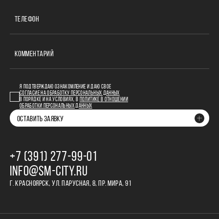
ТЕЛЕФОН
КОММЕНТАРИЙ
Я ПОДТВЕРЖДАЮ ОЗНАКОМЛЕНИЕ И ДАЮ СВОЕ
СОГЛАСИЕ НА ОБРАБОТКУ ПЕРСОНАЛЬНЫХ ДАННЫХ
В ПОРЯДКЕ И НА УСЛОВИЯХ, В
ПОЛИТИКЕ В ОТНОШЕНИИ
ОБРАБОТКИ ПЕРСОНАЛЬНЫХ ДАННЫХ
ОСТАВИТЬ ЗАЯВКУ
+7 (391) 277‒99‒01
INFO@SM-CITY.RU
Г. КРАСНОЯРСК, УЛ. ПАРУСНАЯ, 8, ПР. МИРА, 91