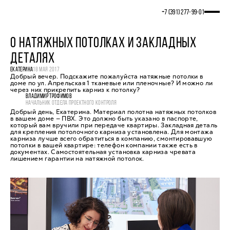
+7 (391) 277‒99‒01
О НАТЯЖНЫХ ПОТОЛКАХ И ЗАКЛАДНЫХ
ДЕТАЛЯХ
ЕКАТЕРИНА
18 МАЯ 2017
Добрый вечер. Подскажите пожалуйста натяжные потолки в
доме по ул. Апрельская 1 тканевые или пленочные? И можно ли
через них прикрепить карниз к потолку?
ВЛАДИМИР ТРОФИМОВ
НАЧАЛЬНИК ОТДЕЛА ПРОЕКТНОГО КОНТРОЛЯ
Добрый день, Екатерина. Материал полотна натяжных потолков
в вашем доме — ПВХ. Это должно быть указано в паспорте,
который вам вручили при передаче квартиры. Закладная деталь
для крепления потолочного карниза установлена. Для монтажа
карниза лучше всего обратиться в компанию, смонтировавшую
потолки в вашей квартире: телефон компании также есть в
документах. Самостоятельная установка карниза чревата
лишением гарантии на натяжной потолок.