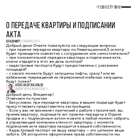
+7 (391) 277‒99‒01
О ПЕРЕДАЧЕ КВАРТИРЫ И ПОДПИСАНИИ
АКТА
ВЛАДИМИР
13 ЯНВАРЯ 2014
Добрый день! Ответе пожалуйста на следующие вопросы:
- при приеме передачи квартиры по Навигационной,5 осмотр
будет проводится совместно с сотрудником или самостоятельно?
- при положительной передачи квартиры и подписания акта,
ключи отдадите в этот же день осмотра?
- кадастровые паспорта будут предоставлены с указанием
площадей?
- с какого момента будут запущены лифты, сразу? или во
избежание повреждений их перевозимой мебелью запущены
будут позже?
АЛЕКСАНДР ВАСИЛЬЕВ
ДИРЕКТОР ПО МАРКЕТИНГУ
Добрый день, Владимир!
Отвечаем по пунктам.
- Безусловно, при передаче квартиры в вашем подъезде будет
присутствовать представитель застройщика.
- Если у вас не возникнет претензий к работе строителей, вы,
приняв квартиру, подпишете акт приема-передачи в Отделе
продаж и с подписанным актом можете в любой момент забрать
в управляющей компании ключи от квартиры: с момента
подписания акта квартира находится в вашей собственности.
- Кадастровый паспорт на вашу квартиру — это целиком ваша
забота. Об алгоритме оформления права собственности мы