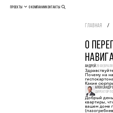
ПРОЕКТЫ
О КОМПАНИИ
КОНТАКТЫ
ГЛАВНАЯ
О ПЕРЕ
НАВИГ
АНДРЕЙ
28 ФЕВРАЛЯ
Здравствуйте
Почему на на
гиспокартона
Какие сюрпр
АЛЕКСАНДР 
ДИРЕКТОР П
Добрый день
квартиры, чт
вашем доме 
(пазогребнев