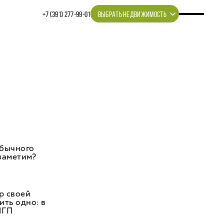
+7 (391) 277‒99‒01
ВЫБРАТЬ НЕДВИЖИМОСТЬ
обычного
 заметим?
р своей
ить одно: в
ПГП