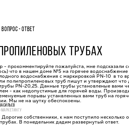
ВОПРОС - ОТВЕТ
ИПРОПИЛЕНОВЫХ ТРУБАХ
р - прокомментируйте пожалуйста, мне подсказали с
ось) что в нашем доме №5 на горячее водоснабжение
лодного водоснабжения с маркировкой PN-10 в то вр
ли полипропиленовых труб пишут и утверждают что 
 трубы PN-20,25. Данные трубы установленые вами ч
ем - как недопустимые для горячей воды. Производ
еменуемые порывы устанвленных вами труб на горя
ии. Мы не на шутку обеспокоены.
ВАСИЛЬЕВ
О МАРКЕТИНГУ
 Дорогие собственники, к нам поступило несколько 
трубах. В понедельник дадим развернутый ответ.