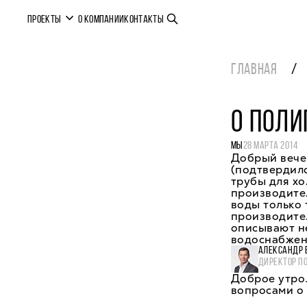
ПРОЕКТЫ
О КОМПАНИИ
КОНТАКТЫ
ГЛАВНАЯ
О ПОЛ
МЫ
28 МАРТА 2014
Добрый вече
(подтвердил
трубы для хо
производите
воды только
производител
описывают н
водоснабжен
АЛЕКСАНДР 
ДИРЕКТОР П
Доброе утро.
вопросами о 