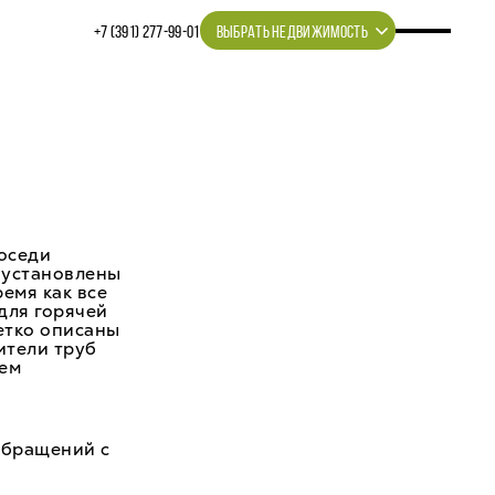
+7 (391) 277‒99‒01
ВЫБРАТЬ НЕДВИЖИМОСТЬ
оседи
 установлены
емя как все
для горячей
етко описаны
ители труб
чем
обращений с