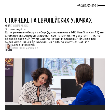
+7 (391) 277‒99‒01
О ПОРЯДКЕ НА ЕВРОПЕЙСКИХ УЛОЧКАХ
ИННА
17 СЕНТЯБРЯ 2013
Здравствуйте!
Если раньше уберут забор (до заселения в МК Нав 5 и Кап 12) не
сломают ли деревья, лавочки, светильники, не загрязнят ли, не
обезобразят ли? Гуляющая по ночам молодежь? Или это всё
будет охраняться до заселения в МК за счёт СМ.СИТИ?
АЛЕКСАНДР ВАСИЛЬЕВ
ДИРЕКТОР ПО МАРКЕТИНГУ