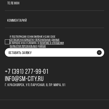
ТЕЛЕФОН
КОММЕНТАРИЙ
Я ПОДТВЕРЖДАЮ ОЗНАКОМЛЕНИЕ И ДАЮ СВОЕ
СОГЛАСИЕ НА ОБРАБОТКУ ПЕРСОНАЛЬНЫХ ДАННЫХ
В ПОРЯДКЕ И НА УСЛОВИЯХ, В
ПОЛИТИКЕ В ОТНОШЕНИИ
ОБРАБОТКИ ПЕРСОНАЛЬНЫХ ДАННЫХ
ОСТАВИТЬ ЗАЯВКУ
+7 (391) 277‒99‒01
INFO@SM-CITY.RU
Г. КРАСНОЯРСК, УЛ. ПАРУСНАЯ, 8, ПР. МИРА, 91