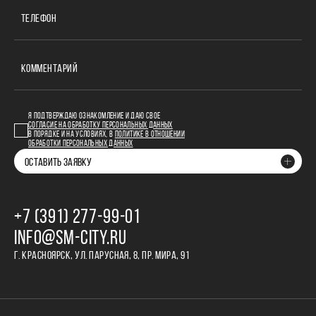
ТЕЛЕФОН
КОММЕНТАРИЙ
Я ПОДТВЕРЖДАЮ ОЗНАКОМЛЕНИЕ И ДАЮ СВОЕ
СОГЛАСИЕ НА ОБРАБОТКУ ПЕРСОНАЛЬНЫХ ДАННЫХ
В ПОРЯДКЕ И НА УСЛОВИЯХ, В
ПОЛИТИКЕ В ОТНОШЕНИИ
ОБРАБОТКИ ПЕРСОНАЛЬНЫХ ДАННЫХ
ОСТАВИТЬ ЗАЯВКУ
+7 (391) 277‒99‒01
INFO@SM-CITY.RU
Г. КРАСНОЯРСК, УЛ. ПАРУСНАЯ, 8, ПР. МИРА, 91