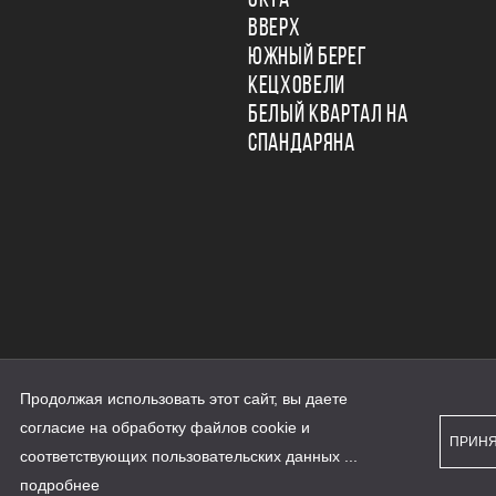
ОКТА
ВВЕРХ
ЮЖНЫЙ БЕРЕГ
КЕЦХОВЕЛИ
БЕЛЫЙ КВАРТАЛ НА
СПАНДАРЯНА
Продолжая использовать этот сайт, вы даете
ьности
согласие на обработку файлов cookie и
персональных данных
ПРИН
рассылки
соответствующих
пользовательских данных
...
а сайте наш.дом.рф
е является публичной офертой
подробнее