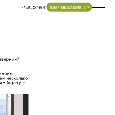
+7 (391) 277‒99‒01
ВЫБРАТЬ НЕДВИЖИМОСТЬ
Северном?
верном
ем несколько
вом берегу —