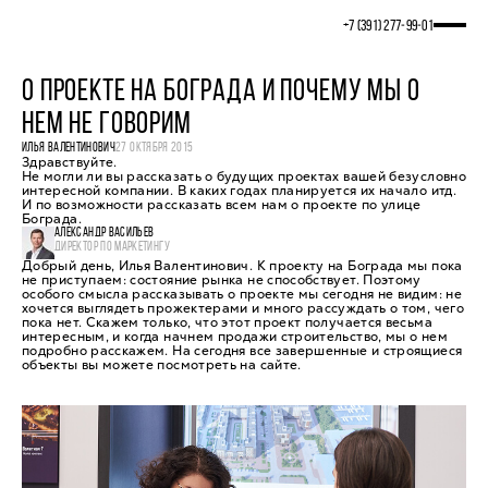
+7 (391) 277‒99‒01
О ПРОЕКТЕ НА БОГРАДА И ПОЧЕМУ МЫ О
НЕМ НЕ ГОВОРИМ
ИЛЬЯ ВАЛЕНТИНОВИЧ
27 ОКТЯБРЯ 2015
Здравствуйте.
Не могли ли вы рассказать о будущих проектах вашей безусловно
интересной компании. В каких годах планируется их начало итд.
И по возможности рассказать всем нам о проекте по улице
Бограда.
АЛЕКСАНДР ВАСИЛЬЕВ
ДИРЕКТОР ПО МАРКЕТИНГУ
Добрый день, Илья Валентинович. К проекту на Бограда мы пока
не приступаем: состояние рынка не способствует. Поэтому
особого смысла рассказывать о проекте мы сегодня не видим: не
хочется выглядеть прожектерами и много рассуждать о том, чего
пока нет. Скажем только, что этот проект получается весьма
интересным, и когда начнем продажи строительство, мы о нем
подробно расскажем. На сегодня все завершенные и строящиеся
объекты вы можете посмотреть на сайте.