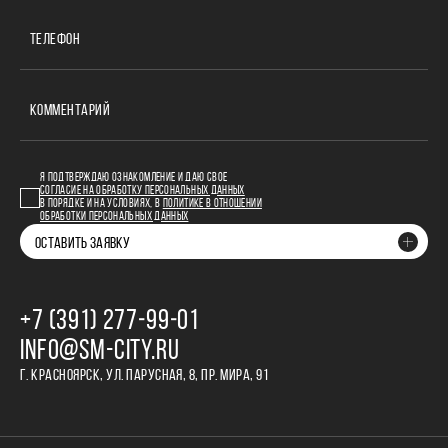
ТЕЛЕФОН
КОММЕНТАРИЙ
Я ПОДТВЕРЖДАЮ ОЗНАКОМЛЕНИЕ И ДАЮ СВОЕ
СОГЛАСИЕ НА ОБРАБОТКУ ПЕРСОНАЛЬНЫХ ДАННЫХ
В ПОРЯДКЕ И НА УСЛОВИЯХ, В
ПОЛИТИКЕ В ОТНОШЕНИИ
ОБРАБОТКИ ПЕРСОНАЛЬНЫХ ДАННЫХ
ОСТАВИТЬ ЗАЯВКУ
+7 (391) 277‒99‒01
INFO@SM-CITY.RU
Г. КРАСНОЯРСК, УЛ. ПАРУСНАЯ, 8, ПР. МИРА, 91