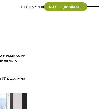
+7 (391) 277‒99‒01
ВЫБРАТЬ НЕДВИЖИМОСТЬ
ает камера №
одневного
ра №2 должна