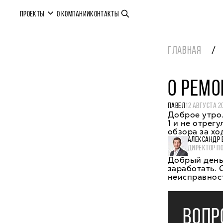
ПРОЕКТЫ
О КОМПАНИИ
КОНТАКТЫ
ГЛАВНАЯ
О РЕМО
ПАВЕЛ
12 АВГУСТА 2
Доброе утро.
1 и не отрег
обзора за хо
АЛЕКСАНДР 
ДИРЕКТОР П
Добрый день,
заработать. 
неисправност
ВОПР