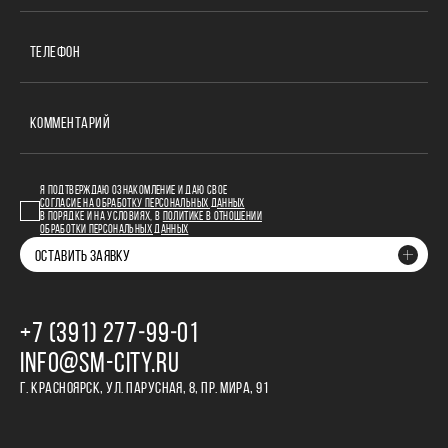
ТЕЛЕФОН
КОММЕНТАРИЙ
Я ПОДТВЕРЖДАЮ ОЗНАКОМЛЕНИЕ И ДАЮ СВОЕ
СОГЛАСИЕ НА ОБРАБОТКУ ПЕРСОНАЛЬНЫХ ДАННЫХ
В ПОРЯДКЕ И НА УСЛОВИЯХ, В
ПОЛИТИКЕ В ОТНОШЕНИИ
ОБРАБОТКИ ПЕРСОНАЛЬНЫХ ДАННЫХ
ОСТАВИТЬ ЗАЯВКУ
+7 (391) 277‒99‒01
INFO@SM-CITY.RU
Г. КРАСНОЯРСК, УЛ. ПАРУСНАЯ, 8, ПР. МИРА, 91