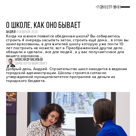
+7 (391) 277‒99‒01
О ШКОЛЕ, КАК ОНО БЫВАЕТ
АНДРЕЙ
14 ФЕВРАЛЯ 2020
Когда на южном появится обеденная школа? Вы собираетесь
строить 4 очередь засыпать затон, строить ещё дома... в этом вы
заинтересованны, а для жителей школу которую уже почти 10
лет построить не можете, вот а Преображенский другое дело ,
обещали и сделали , все для людей , а у вас получаетсчвсе для
вашего корманна...
АЛЕКСАНДР ВАСИЛЬЕВ
ДИРЕКТОР ПО МАРКЕТИНГУ
Добрый день, Андрей. Строительство школ находится в ведении
городской администрации. Школы строятся согласно
утвержденной муниципалитетом программе на деньги из
городского бюджета.