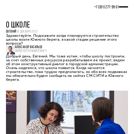
+7 (391) 277‒99‒01
О ШКОЛЕ
ЕВГЕНИЙ
10 ДЕКАБРЯ 2013
Здравствуйте. Подскажите когда планируется строительство
школы возле Южного берега, в какой стадии решение этого
вопроса?
АЛЕКСАНДР ВАСИЛЬЕВ
ДИРЕКТОР ПО МАРКЕТИНГУ
Добрый день, Евгений. Мы тоже хотим, чтобы школу построили,
за счет собственных ресурсов разрабатываем ее проект, ведем
об этом конструктивный диалог в городской администрации.
Очень надеемся, что школа появится. Когда начнется
строительство, пока трудно предполагать, но обо всех подвижках
мы обязательно будем сообщать на сайтах СМ.СИТИ и Южного
берега.