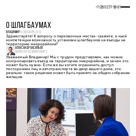
+7 (391) 277‒99‒01
О ШЛАГБАУМАХ
ВЛАДИМИР
24 ДЕКАБРЯ 2013
Здравствуйте! К вопросу о парковочных местах: скажите, в чьей
компетенции возможность установки шлагбаумов на въезды на
территорию микрорайона?
АЛЕКСАНДР ВАСИЛЬЕВ
ДИРЕКТОР ПО МАРКЕТИНГУ
Уважаемый Владимир! Мы с трудом представляем, как можно
контролировать въезд на территорию микрорайона, и зачем это
может быть нужно. Если же вы хотите ограничить доступ
посторонних лиц и автотранспорта во двор вашего дома, это
реально: такое решение может быть принято на общем собрании
жильцов.