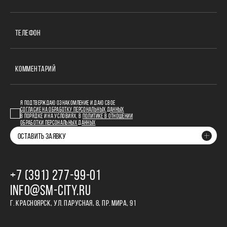
ТЕЛЕФОН
КОММЕНТАРИЙ
Я ПОДТВЕРЖДАЮ ОЗНАКОМЛЕНИЕ И ДАЮ СВОЕ
СОГЛАСИЕ НА ОБРАБОТКУ ПЕРСОНАЛЬНЫХ ДАННЫХ
В ПОРЯДКЕ И НА УСЛОВИЯХ, В
ПОЛИТИКЕ В ОТНОШЕНИИ
ОБРАБОТКИ ПЕРСОНАЛЬНЫХ ДАННЫХ
ОСТАВИТЬ ЗАЯВКУ
+7 (391) 277‒99‒01
INFO@SM-CITY.RU
Г. КРАСНОЯРСК, УЛ. ПАРУСНАЯ, 8, ПР. МИРА, 91