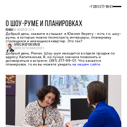
+7 (391) 277‒99‒01
О ШОУ-РУМЕ И ПЛАНИРОВКАХ
РОМАН
06 ФЕВРАЛЯ 2014
Добрый день, скажите я слышал в Южном берегу - есть т.н. шоу-
румы, в которых можно посмотреть интерьеры, планировку
строящихся и имеющихся квартир. Это так?
АЛЕКСАНДР ВАСИЛЬЕВ
ДИРЕКТОР ПО МАРКЕТИНГУ
Добрый день, Роман. Шоу-рум находится в отделе продаж по
адресу Капитанская, 8, но лучше сначала позвонить и
договориться о встрече: (391) 277-99-01. Что касается
планировок, то их вы можете увидеть
на нашем сайте
.