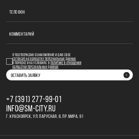
ТЕЛЕФОН
КОММЕНТАРИЙ
Я ПОДТВЕРЖДАЮ ОЗНАКОМЛЕНИЕ И ДАЮ СВОЕ
СОГЛАСИЕ НА ОБРАБОТКУ ПЕРСОНАЛЬНЫХ ДАННЫХ
В ПОРЯДКЕ И НА УСЛОВИЯХ, В
ПОЛИТИКЕ В ОТНОШЕНИИ
ОБРАБОТКИ ПЕРСОНАЛЬНЫХ ДАННЫХ
ОСТАВИТЬ ЗАЯВКУ
+7 (391) 277‒99‒01
INFO@SM-CITY.RU
Г. КРАСНОЯРСК, УЛ. ПАРУСНАЯ, 8, ПР. МИРА, 91