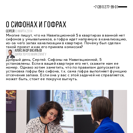
+7 (391) 277‒99‒01
О СИФОНАХ И ГОФРАХ
СЕРГЕЙ
03 МАРТА 2014
Многие пишут, что на Навигационной 5 в квартирах в ванной нет
сифонов у умывальников, а гофра идет напрямую в канализацию,
из-за чего запах канализации в квартире. Почему был сделан
такой проект и как его приняла комиссия?
АЛЕКСАНДР ВАСИЛЬЕВ
ДИРЕКТОР ПО МАРКЕТИНГУ
Добрый день, Сергей. Сифоны на Навигационной, 5
установлены. Если в вашей квартире его нет, скажите нам ее
номер. Однако хотим заметить, что по правилам допускается
установка гофры без сифона, т.к. сама гофра выполняет функцию
отсечения запаха. Если она у вас с этой задачей не справляется,
может быть, стоит ее покруче выгнуть.