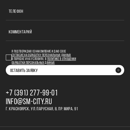
ТЕЛЕФОН
КОММЕНТАРИЙ
Я ПОДТВЕРЖДАЮ ОЗНАКОМЛЕНИЕ И ДАЮ СВОЕ
СОГЛАСИЕ НА ОБРАБОТКУ ПЕРСОНАЛЬНЫХ ДАННЫХ
В ПОРЯДКЕ И НА УСЛОВИЯХ, В
ПОЛИТИКЕ В ОТНОШЕНИИ
ОБРАБОТКИ ПЕРСОНАЛЬНЫХ ДАННЫХ
ОСТАВИТЬ ЗАЯВКУ
+7 (391) 277‒99‒01
INFO@SM-CITY.RU
Г. КРАСНОЯРСК, УЛ. ПАРУСНАЯ, 8, ПР. МИРА, 91